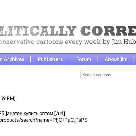
n Archives
Publishers
Forum
About Jim
:59 PM)
5 ]ацетон купить оптом [/url]
ru/products/search?name=РђС†РµС‚РѕРЅ